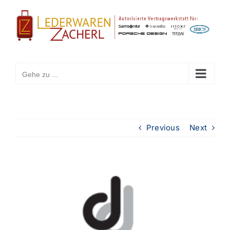
Zum
Inhalt
springen
Gehe zu ...
Previous
Next
View
Larger
Image